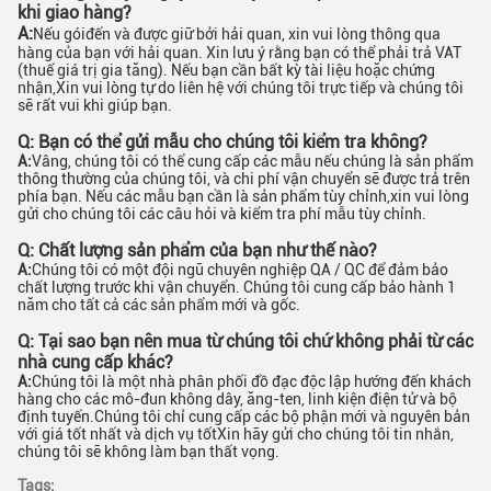
khi giao hàng?
A:
Nếu gói
đến và được giữ bởi hải quan, xin vui lòng thông qua
hàng của bạn với hải quan. Xin lưu ý rằng bạn có thể phải trả VAT
(thuế giá trị gia tăng). Nếu bạn cần bất kỳ tài liệu hoặc chứng
nhận,Xin vui lòng tự do liên hệ với chúng tôi trực tiếp và chúng tôi
sẽ rất vui khi giúp bạn.
Q: Bạn có thể gửi mẫu cho chúng tôi kiểm tra không?
A:
Vâng, chúng tôi có thể cung cấp các mẫu nếu chúng là sản phẩm
thông thường của chúng tôi, và chi phí vận chuyển sẽ được trả trên
phía bạn. Nếu các mẫu bạn cần là sản phẩm tùy chỉnh,xin vui lòng
gửi cho chúng tôi các câu hỏi và kiểm tra phí mẫu tùy chỉnh.
Q: Chất lượng sản phẩm của bạn như thế nào?
A:
Chúng tôi có một đội ngũ chuyên nghiệp QA / QC để đảm bảo
chất lượng trước khi vận chuyển. Chúng tôi cung cấp bảo hành 1
năm cho tất cả các sản phẩm mới và gốc.
Q: Tại sao bạn nên mua từ chúng tôi chứ không phải từ các
nhà cung cấp khác?
A:
Chúng tôi là một nhà phân phối đồ đạc độc lập hướng đến khách
hàng cho các mô-đun không dây, ăng-ten, linh kiện điện tử và bộ
định tuyến.Chúng tôi chỉ cung cấp các bộ phận mới và nguyên bản
với giá tốt nhất và dịch vụ tốtXin hãy gửi cho chúng tôi tin nhắn,
chúng tôi sẽ không làm bạn thất vọng.
Tags: