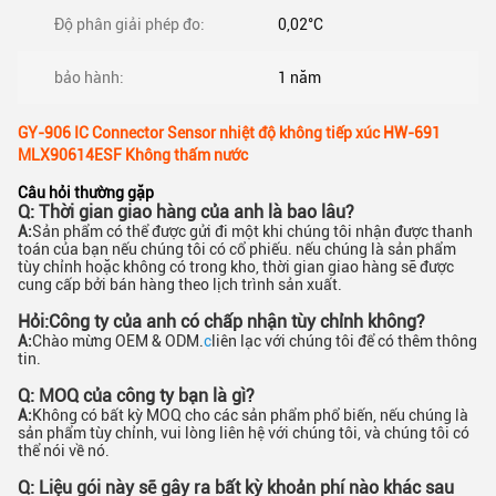
Độ phân giải phép đo:
0,02°C
bảo hành:
1 năm
GY-906 IC Connector Sensor nhiệt độ không tiếp xúc HW-691
MLX90614ESF Không thấm nước
Câu hỏi thường gặp
Q: Thời gian giao hàng của anh là bao lâu?
A:
Sản phẩm có thể được gửi đi một khi chúng tôi nhận được thanh
toán của bạn nếu chúng tôi có cổ phiếu. nếu chúng là sản phẩm
tùy chỉnh hoặc không có trong kho, thời gian giao hàng sẽ được
cung cấp bởi bán hàng theo lịch trình sản xuất.
Hỏi:
Công ty của anh có chấp nhận tùy chỉnh không?
A:
Chào mừng OEM & ODM.
c
liên lạc với chúng tôi để có thêm thông
tin.
Q: MOQ của công ty bạn là gì?
A:
Không có bất kỳ MOQ cho các sản phẩm phổ biến, nếu chúng là
sản phẩm tùy chỉnh, vui lòng liên hệ với chúng tôi, và chúng tôi có
thể nói về nó.
Q: Liệu gói này sẽ gây ra bất kỳ khoản phí nào khác sau