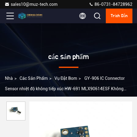
sales10@muz-tech.com
86-0731-84728962
Trích Dẫn
các sản phẩm
Nhà
>
Các Sản Phẩm
>
Vụ Đặt Bom
>
GY-906 IC Connector
Sensor nhiệt độ không tiếp xúc HW-691 MLX90614ESF Không
thấm nước