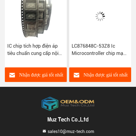
IC chip tích hợp điện áp
LC876848C-53Z8 Ic
tiêu chuẩn cung cấp nội
Microcontroller chip mạch
bộ ATMEGA128A-AU
tích hợp 100% tình trạng
Nhận được giá tốt nhất
Nhận được giá tốt nhất
Muz Tech Co.,Ltd
sales10@muz-tech.com