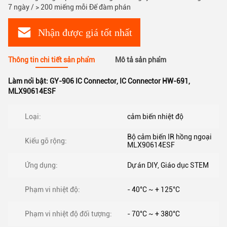
7 ngày / > 200 miếng mỗi Để đàm phán
Nhận được giá tốt nhất
Thông tin chi tiết sản phẩm
Mô tả sản phẩm
Làm nổi bật:
GY-906 IC Connector
,
IC Connector HW-691
,
MLX90614ESF
Loại:
cảm biến nhiệt độ
Bộ cảm biến IR hồng ngoại
Kiểu gõ rộng:
MLX90614ESF
Ứng dụng:
Dự án DIY, Giáo dục STEM
Phạm vi nhiệt độ:
- 40°C ~ + 125°C
Phạm vi nhiệt độ đối tượng:
- 70°C ~ + 380°C