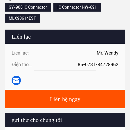
GY-906 IC Connector
IC Connector HW-691
MLX90614ESF
Liên lạc
Liên lạc:
Mr. Wendy
Điện thoại:
86-0731-84728962
Liên hệ ngay
gửi thư cho chúng tôi