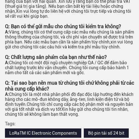
hàng của bạn với hải quan. Xin lưu ý rằng bạn có thể phải trả VAT
(thuế giá trị gia tăng). Nếu bạn cần bất kỳ tài liệu hoặc chứng
nhận,Xin vui lòng tự do liên hệ với chúng tôi trực tiếp và chúng tôi
sẽ rất vui khi giúp bạn.
Q: Bạn có thể gửi mẫu cho chúng tôi kiểm tra không?
A:
Vâng, chúng tôi có thể cung cấp các mẫu nếu chúng là sản phẩm
thông thường của chúng tôi, và chi phí vận chuyển sẽ được trả trên
phía bạn. Nếu các mẫu bạn cần là sản phẩm tùy chỉnh,xin vui lòng
gửi cho chúng tôi các câu hỏi và kiểm tra phí mẫu tùy chỉnh.
Q: Chất lượng sản phẩm của bạn như thế nào?
A:
Chúng tôi có một đội ngũ chuyên nghiệp QA / QC để đảm bảo
chất lượng trước khi vận chuyển. Chúng tôi cung cấp bảo hành 1
năm cho tất cả các sản phẩm mới và gốc.
Q: Tại sao bạn nên mua từ chúng tôi chứ không phải từ các
nhà cung cấp khác?
A:
Chúng tôi là một nhà phân phối đồ đạc độc lập hướng đến khách
hàng cho các mô-đun không dây, ăng-ten, linh kiện điện tử và bộ
định tuyến.Chúng tôi chỉ cung cấp các bộ phận mới và nguyên bản
với giá tốt nhất và dịch vụ tốtXin hãy gửi cho chúng tôi tin nhắn,
chúng tôi sẽ không làm bạn thất vọng.
Tags:
LoRaTM IC Electronic Components
Bộ pin tải số 24 bit