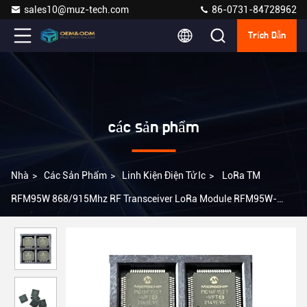
sales10@muz-tech.com
86-0731-84728962
Trích Dẫn
các sản phẩm
Nhà
>
Các Sản Phẩm
>
Linh Kiện Điện Tử Ic
>
LoRa TM
RFM95W 868/915Mhz RF Transceiver LoRa Module RFM95W-
868S2 RFM95W-915S2 Rm520n-Gl 3g Esim Mobil E