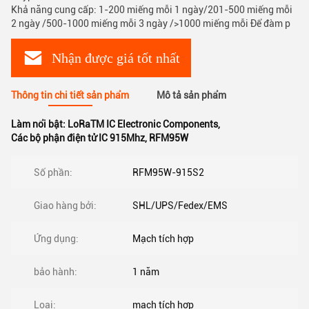
Khả năng cung cấp: 1-200 miếng mỗi 1 ngày/201-500 miếng mỗi
2 ngày /500-1000 miếng mỗi 3 ngày />1000 miếng mỗi Để đàm p
Nhận được giá tốt nhất
Thông tin chi tiết sản phẩm
Mô tả sản phẩm
Làm nổi bật:
LoRaTM IC Electronic Components
,
Các bộ phận điện tử IC 915Mhz
,
RFM95W
Số phần:
RFM95W-915S2
Giao hàng bởi:
SHL/UPS/Fedex/EMS
Ứng dụng:
Mạch tích hợp
bảo hành:
1 năm
Loại:
mạch tích hợp