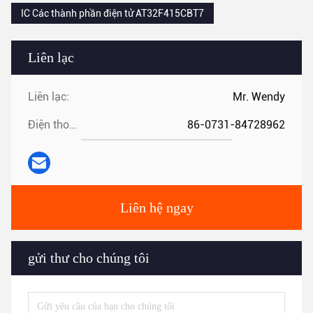
IC Các thành phần điện tử AT32F415CBT7
Liên lạc
Liên lạc:
Mr. Wendy
Điện thoại:
86-0731-84728962
Liên hệ ngay
gửi thư cho chúng tôi