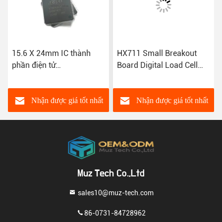
15.6 X 24mm IC thành
HX711 Small Breakout
phần điện tử
Board Digital Load Cell
MIC29302AWD-TR
Weighing Pressure Sensor
Dual Channel 24 Bit
Precision A/D Module
Nhận được giá tốt nhất
Nhận được giá tốt nhất
Muz Tech Co.,Ltd
sales10@muz-tech.com
86-0731-84728962