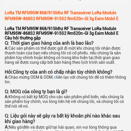
LoRa TM RFM95W 868/915Mhz RF Transceiver LoRa Module
RFM95W-868S2 RFM95W-915S2 Rm520n-Gl 3g Esim Mobil E
LoRa TM RFM95W 868/915Mhz RF Transceiver LoRa Module
RFM95W-868S2 RFM95W-915S2 Rm520n-Gl 3g Esim Mobil E
Câu hỏi thường gặp
Q: Thời gian giao hàng của anh là bao lâu?
A:
Các sản phẩm có thể được gửi đi một khi chúng tôi nhận được
thanh toán của bạn nếu chúng tôi có cổ phiếu. nếu chúng là sản
phẩm tùy chỉnh hoặc không có trong kho hiện tại,thời gian giao
hàng sẽ được cung cấp bởi bán hàng theo lịch trình sản xuất.
Hỏi:
Công ty của anh có chấp nhận tùy chỉnh không?
A:
Chào mừng OEM & ODM.
c
liên lạc với chúng tôi để có thêm thông
tin.
Q: MOQ của công ty bạn là gì?
A:
Không có bất kỳ MOQ cho các sản phẩm phổ biến, nếu chúng là
sản phẩm tùy chỉnh, vui lòng liên hệ với chúng tôi, và chúng tôi có
thể nói về nó.
Q: Liệu gói này sẽ gây ra bất kỳ khoản phí nào khác sau
khi giao hàng?
A:
Nếu gói
đến và được giữ tại hải quan, xin vui lòng thông qua