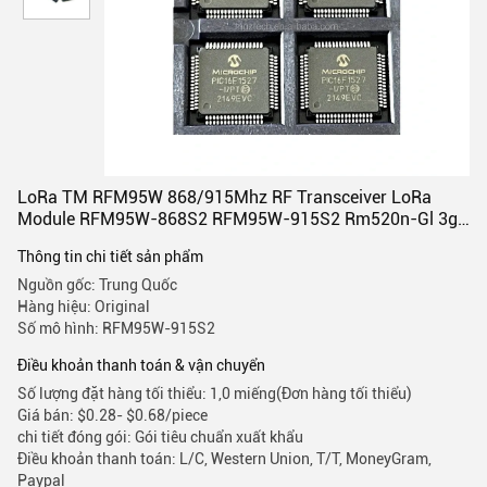
LoRa TM RFM95W 868/915Mhz RF Transceiver LoRa
Module RFM95W-868S2 RFM95W-915S2 Rm520n-Gl 3g
Esim Mobil E
Thông tin chi tiết sản phẩm
Nguồn gốc: Trung Quốc
Hàng hiệu: Original
Số mô hình: RFM95W-915S2
Điều khoản thanh toán & vận chuyển
Số lượng đặt hàng tối thiểu: 1,0 miếng(Đơn hàng tối thiểu)
Giá bán: $0.28- $0.68/piece
chi tiết đóng gói: Gói tiêu chuẩn xuất khẩu
Điều khoản thanh toán: L/C, Western Union, T/T, MoneyGram,
Paypal